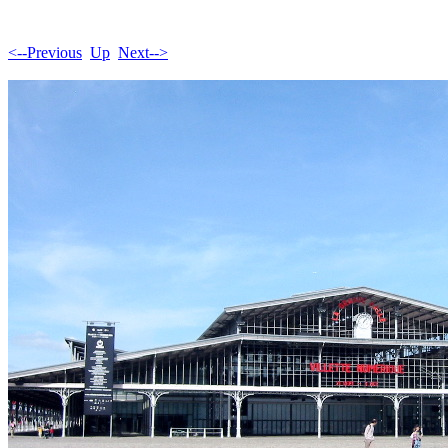
<--Previous
Up
Next-->